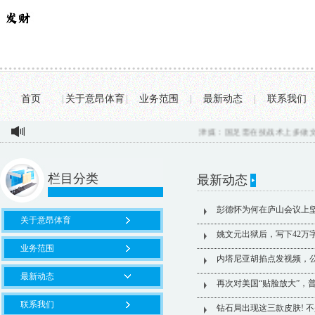
首页
|
关于意昂体育
|
业务范围
|
最新动态
|
联系我们
津媒：国足需在技战术上多做文章，1
栏目分类
最新动态
彭德怀为何在庐山会议上
关于意昂体育
姚文元出狱后，写下42万
业务范围
内塔尼亚胡掐点发视频，公
最新动态
再次对美国“贴脸放大”，
联系我们
钻石局出现这三款皮肤! 