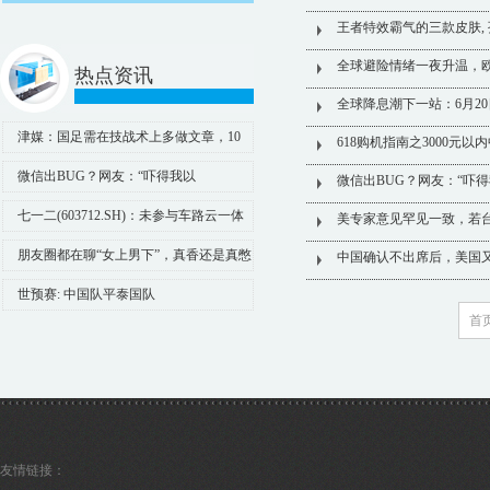
王者特效霸气的三款皮肤,
全球避险情绪一夜升温，欧
热点资讯
全球降息潮下一站：6月2
津媒：国足需在技战术上多做文章，10
618购机指南之3000元
月若无法拿2分恐提前出局
微信出BUG？网友：“吓得我以
微信出BUG？网友：“吓
为……”微信客服回应
七一二(603712.SH)：未参与车路云一体
美专家意见罕见一致，若
化项目
朋友圈都在聊“女上男下”，真香还是真憋
中国确认不出席后，美国
屈？心理学告诉你答案！_情感_关系_男性
世预赛: 中国队平泰国队
首
友情链接：