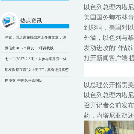
以色列总理内塔尼
美国国务卿布林肯
热点资讯
到影响，美国对以
外溢，以色列与黎
津媒：国足需在技战术上多做文章，10
月若无法拿2分恐提前出局
发动进攻的“作战
微信出BUG？网友：“吓得我以
为……”微信客服回应
打开新闻客户端 
七一二(603712.SH)：未参与车路云一体
化项目
朋友圈都在聊“女上男下”，真香还是真憋
屈？心理学告诉你答案！_情感_关系_男性
世预赛: 中国队平泰国队
以总理公开指责美
以色列总理内塔尼
召开记者会前发布
药，内塔尼亚胡还