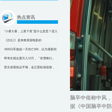
热点资讯
“小暑大暑，上蒸下煮”是什么意思？进入
暑天有何消暑“凉”策？
《沙丘2》是来救美国电影的
3000日军激战一天伤亡600，以为遇新四
军主力，攻下后发现只82人
帮考生报志愿月入10万，「张雪峰们」
赚麻了
普京凌晨抵达平壤，金正恩机场迎接，
共乘“奥鲁斯”轿车离开
脑卒中俗称中风，
据《中国脑卒中防