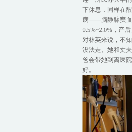
下休息，同样在醒
病——脑静脉窦血
0.5%~2.0%
对林英来说，不知
没法走。她和丈夫
爸会带她到离医院
好。