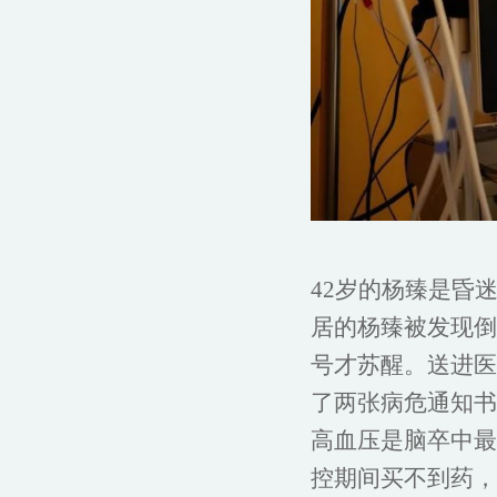
42岁的杨臻是昏迷
居的杨臻被发现倒
号才苏醒。送进医院
了两张病危通知书
高血压是脑卒中最
控期间买不到药，