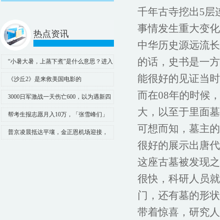
千年古寺挖出5层
事情发生重大变化
热点资讯
中华历史源远流长
的话，史书是一方
“小暑大暑，上蒸下煮”是什么意思？进入
暑天有何消暑“凉”策？
能很好的见证当时
《沙丘2》是来救美国电影的
而在08年的时候
3000日军激战一天伤亡600，以为遇新四
大，以至于里面墓
军主力，攻下后发现只82人
帮考生报志愿月入10万，「张雪峰们」
可想而知，墓主的
赚麻了
普京凌晨抵达平壤，金正恩机场迎接，
很好的展示出唐代
共乘“奥鲁斯”轿车离开
这座古墓被发现之
很快，科研人员就
门，还有墓的形状
带着惊喜，研究人