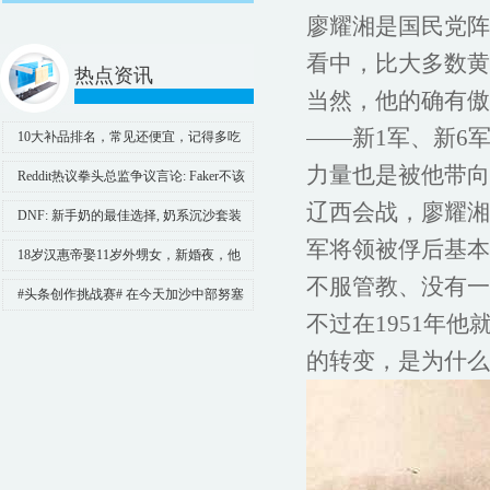
廖耀湘是国民党阵
看中，比大多数黄
热点资讯
当然，他的确有傲
——新1军、新6
10大补品排名，常见还便宜，记得多吃
点！ 第10：海参 提到海参，许
力量也是被他带向
Reddit热议拳头总监争议言论: Faker不该
成为敛财的噱头!
辽西会战，廖耀湘
DNF: 新手奶的最佳选择, 奶系沉沙套装
军将领被俘后基本
改版分析
18岁汉惠帝娶11岁外甥女，新婚夜，他
不服管教、没有一
悄悄说：无人时，你叫我舅舅
#头条创作挑战赛# 在今天加沙中部努塞
不过在1951年
拉特难民营的人质营救行动中，参
的转变，是为什么