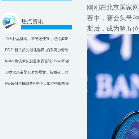
刚刚在北京国家网球
赛中，赛会头号种子
热点资讯
斯后，成为第五位
10大补品排名，常见还便宜，记得多吃
点！ 第10：海参 提到海参，许
DNF: 新手奶的最佳选择, 奶系沉沙套装
改版分析
Reddit热议拳头总监争议言论: Faker不该
成为敛财的噱头!
18岁汉惠帝娶11岁外甥女，新婚夜，他
悄悄说：无人时，你叫我舅舅
#头条创作挑战赛# 在今天加沙中部努塞
拉特难民营的人质营救行动中，参