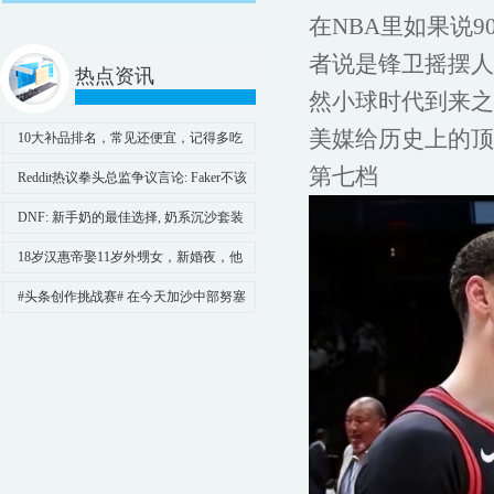
在NBA里如果说
者说是锋卫摇摆人
热点资讯
然小球时代到来之
美媒给历史上的顶
10大补品排名，常见还便宜，记得多吃
点！ 第10：海参 提到海参，许
第七档
Reddit热议拳头总监争议言论: Faker不该
成为敛财的噱头!
DNF: 新手奶的最佳选择, 奶系沉沙套装
改版分析
18岁汉惠帝娶11岁外甥女，新婚夜，他
悄悄说：无人时，你叫我舅舅
#头条创作挑战赛# 在今天加沙中部努塞
拉特难民营的人质营救行动中，参