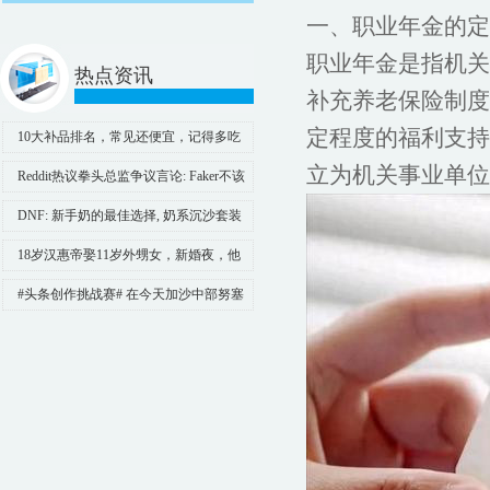
一、职业年金的定
职业年金是指机关
热点资讯
补充养老保险制度
定程度的福利支持
10大补品排名，常见还便宜，记得多吃
点！ 第10：海参 提到海参，许
立为机关事业单位
Reddit热议拳头总监争议言论: Faker不该
成为敛财的噱头!
DNF: 新手奶的最佳选择, 奶系沉沙套装
改版分析
18岁汉惠帝娶11岁外甥女，新婚夜，他
悄悄说：无人时，你叫我舅舅
#头条创作挑战赛# 在今天加沙中部努塞
拉特难民营的人质营救行动中，参